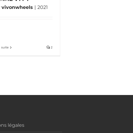
r
vivonwheels
|
2021
a suite
2
ns légales