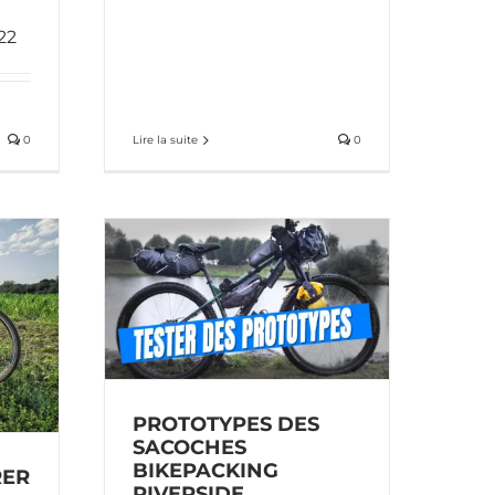
22
0
Lire la suite
0
sacoches
verside
g
vidéos
PROTOTYPES DES
SACOCHES
BIKEPACKING
RER
RIVERSIDE