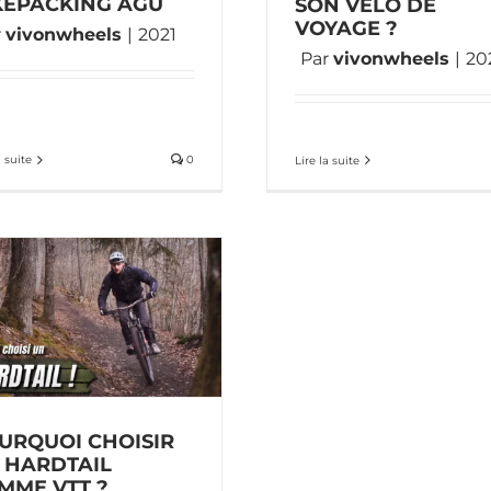
KEPACKING AGU
SON VÉLO DE
VOYAGE ?
r
vivonwheels
|
2021
Par
vivonwheels
|
20
a suite
0
Lire la suite
URQUOI CHOISIR
 HARDTAIL
MME VTT ?