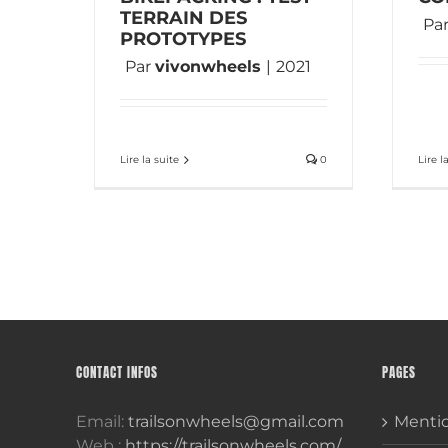
TERRAIN DES
Pa
PROTOTYPES
Par
vivonwheels
|
2021
Lire l
Lire la suite
0
CONTACT INFOS
PAGES
Email:
trailsonwheels@gmail.com
Mentio
Web :
https://trailsonwheels.com/