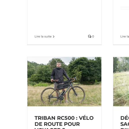
Lire la suite
0
Lire l
Découverte du kit
 vélo de
sacoches bikepacking
yager ?
Agu
cking
vidéos
matériel bikepacking
vidéos
TRIBAN RC500 : VÉLO
DÉ
DE ROUTE POUR
SA