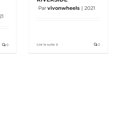
Par
vivonwheels
|
2021
21
Lire la suite
2
0