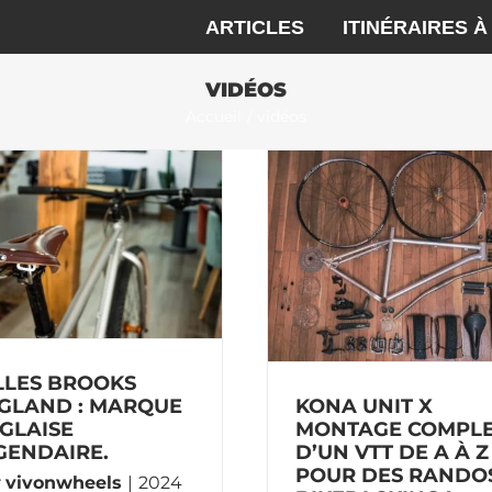
ARTICLES
ITINÉRAIRES À
VIDÉOS
Accueil
vidéos
Kona Unit X montage
Kona Unit X : 
complet d’un vtt de A à Z
single sp
pour des randos
vélo
vidéos
vt
Bikepacking !
vidéos
vtt
LLES BROOKS
KONA UNIT X
GLAND : MARQUE
MONTAGE COMPL
GLAISE
D’UN VTT DE A À Z
GENDAIRE.
POUR DES RANDO
r
vivonwheels
|
2024