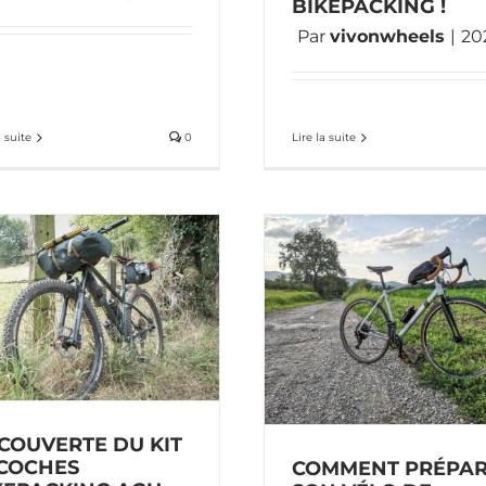
BIKEPACKING !
Par
vivonwheels
|
20
a suite
0
Lire la suite
Prototypes des 
bikepacking Ri
Comment préparer son
vélo de voyage ?
matériel bikepackin
Astuces
Vélo 101
vidéos
COUVERTE DU KIT
COCHES
COMMENT PRÉPA