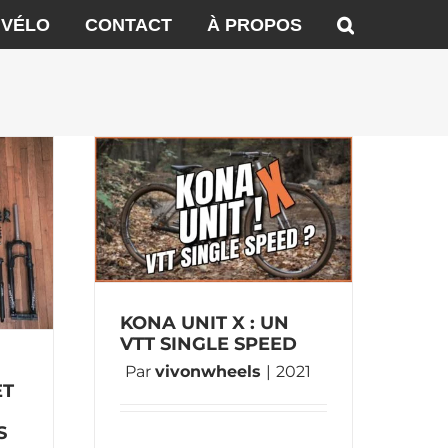
 VÉLO
CONTACT
À PROPOS
un vtt
eed
t
KONA UNIT X : UN
VTT SINGLE SPEED
Par
vivonwheels
|
2021
ET
S