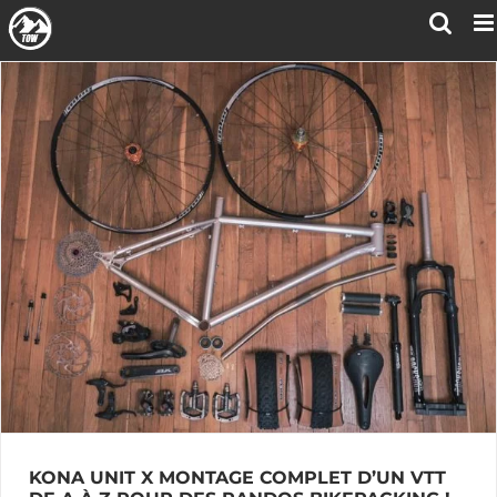
Passer
au
contenu
KONA UNIT X MONTAGE COMPLET D’UN VTT