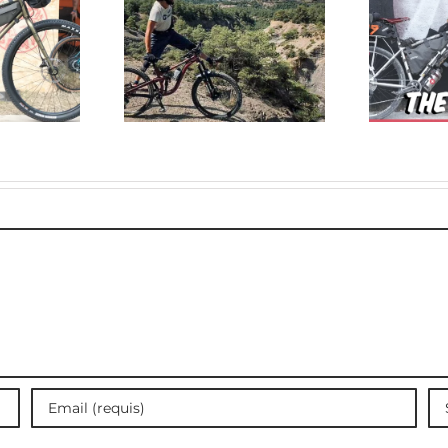
ZERO : Top
La SUISSE à vélo
nations vtt
par l’itinéraire du
les Pyrénées
Mittelland
agnoles !