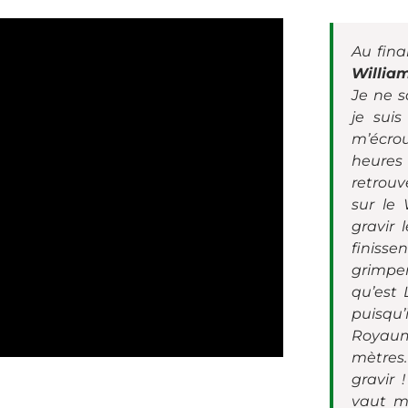
Au fina
Willia
Je ne s
je suis
m’écro
heures 
retrouv
sur le
gravir 
finisse
grimpe
qu’est 
puisqu’
Royau
mètres
gravir 
vaut m