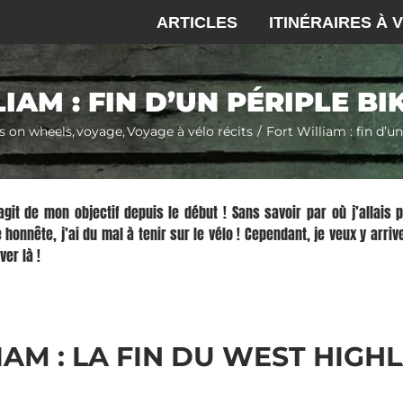
ARTICLES
ITINÉRAIRES À 
IAM : FIN D’UN PÉRIPLE B
ls on wheels
voyage
Voyage à vélo récits
Fort William : fin d’u
’agit de m
on objectif depuis le début ! Sans savoir par où j’allais 
 honnête, j’ai du mal à tenir sur le vélo ! Cependant, je veux y arr
ver là !
IAM : LA FIN DU WEST HIGH