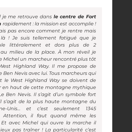
l je me retrouve dans
le centre de Fort
m
rapidement : la mission est accomplie !
ais pas encore comment je rentre mais
 là ! Je suis tellement fatigué que je
ule littéralement et dors plus de 2
au milieu de la place. À mon réveil je
e Michel un marcheur rencontré plus tôt
 West Highland Way. Il me propose de
le Ben Nevis avec lui.
Tous marcheurs qui
nt le West Highland Way se doivent de
r en haut de cette montagne mythique
Le Ben Nevis. Il s’agit d’un symbole fort
il s’agit de la plus haute montagne du
me-Unis… et c’est seulement 1345
. Attention, il faut quand même les
! Et avec Michel qui ouvre la marche il
ieux pas traîner !
La particularité c’est