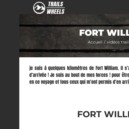
Passer
au
contenu
FORT WILL
Accueil
vidéos trai
je suis à quelques kilomètres de Fort William. Il s
d’arrivée ! Je suis au bout de mes forces ! pour être
en ce voyage et tous ceux qui m’ont permis d’en arri
FORT WILL