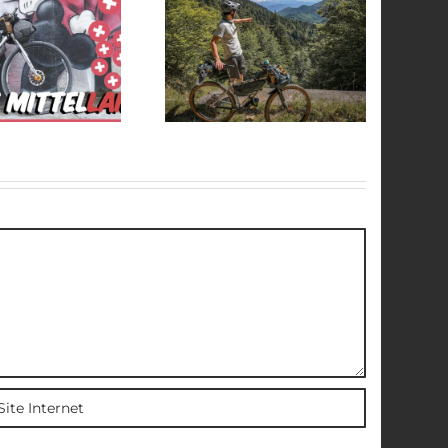
Comment
j’organise mes
Le désert des
équipements
Bardenas à vtt
bikepacking ?