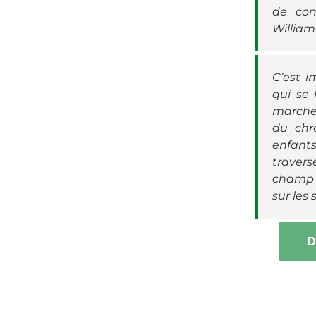
de com
William 
C’est 
qui se 
marcheu
du chr
enfants
travers
champ 
sur les